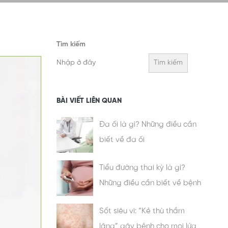
Tìm kiếm
Tìm kiếm
BÀI VIẾT LIÊN QUAN
Đa ối là gì? Những điều cần
biết về đa ối
Tiểu đường thai kỳ là gì?
Những điều cần biết về bệnh
Sốt siêu vi: “Kẻ thù thầm
lặng” gây bệnh cho mọi lứa