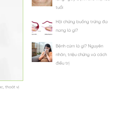
tuổi
Hội chứng buồng trứng đa
nang là gì?
Bệnh cúm là gì? Nguyên
nhân, triệu chứng và cách
điều trị
c, thoát vị