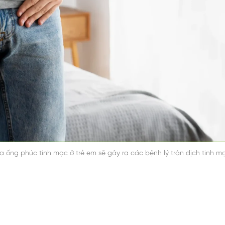
a ống phúc tinh mạc ở trẻ em sẽ gây ra các bệnh lý tràn dịch tinh mạ