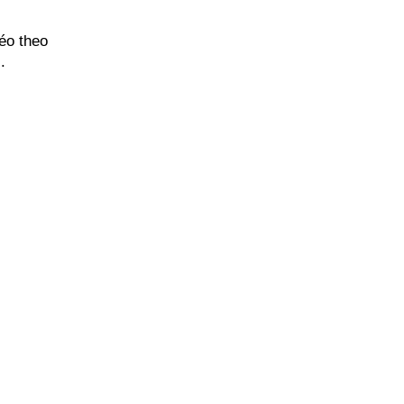
éo theo 
. 