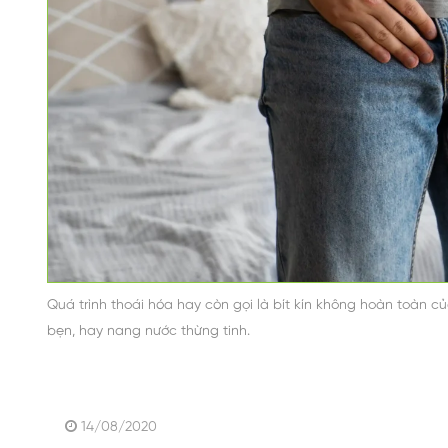
Quá trình thoái hóa hay còn gọi là bít kín không hoàn toàn củ
bẹn, hay nang nước thừng tinh.
14/08/2020