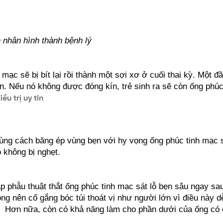
nhân hình thành bệnh lý
mạc sẽ bị bít lại rồi thành một sợi xơ ở cuối thai kỳ. Một đầ
. Nếu nó không được đóng kín, trẻ sinh ra sẽ còn ống phúc
ều trị uy tín
dùng cách băng ép vùng bẹn với hy vọng ống phúc tinh mạc sẽ
ó không bị nghẹt.
p phẫu thuật thắt ống phúc tinh mạc sát lỗ bẹn sâu ngay sau
ông nên cố gắng bóc túi thoát vị như người lớn vì điều này d
  Hơn nữa, còn có khả năng làm cho phần dưới của ống có c