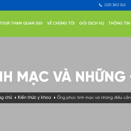
0251 3812 345
TOUR THAM QUAN 360
VỀ CHÚNG TÔI
GÓI DỊCH VỤ
THÔNG TIN
H MẠC VÀ NHỮNG ĐIE
ng chủ
Kiến thức y khoa
Ống phúc tinh mạc và những điều cần 