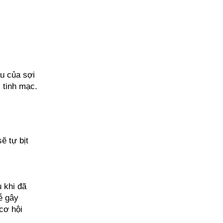
u của sợi 
 tinh mạc.
 tự bịt 
 khi đã 
ễ gây 
ơ hội 