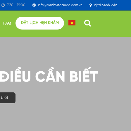
7:30 - 19:00
info@benhvienauco.com.vn
Vị trí bệnh viện
ĐẶT LỊCH HẸN KHÁM
FAQ
̂̀U CẦN BIẾT
biết