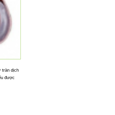
 tràn dịch 
ểu được 