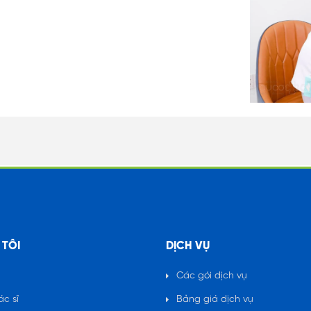
 TÔI
DỊCH VỤ
Các gói dịch vụ
ác sĩ
Bảng giá dịch vụ