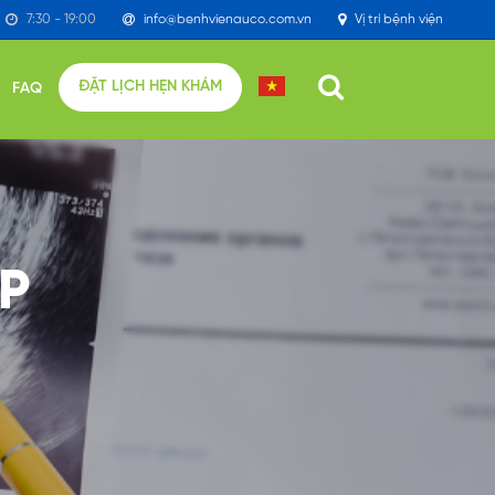
7:30 - 19:00
info@benhvienauco.com.vn
Vị trí bệnh viện
ĐẶT LỊCH HẸN KHÁM
FAQ
P