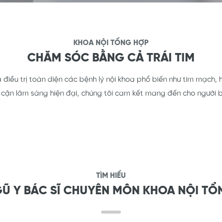
KHOA NỘI TỔNG HỢP
CHĂM SÓC BẰNG CẢ TRÁI TIM
điều trị toàn diện các bệnh lý nội khoa phổ biến như tim mạch, hô
 cận lâm sàng hiện đại, chúng tôi cam kết mang đến cho người b
TÌM HIỂU
GŨ Y BÁC SĨ CHUYÊN MÔN KHOA NỘI TỔ