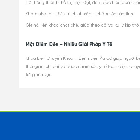
Hệ thống thiết bị hỗ trợ hiện đại, đảm bảo hiệu quả chẩn
Khám nhanh – điều trị chính xác – chăm sóc tận tình.
Kết nối liên khoa chặt chẽ, giúp theo dõi và xử lý kịp th
Một Điểm Đến – Nhiều Giải Pháp Y Tế
Khoa Liên Chuyên Khoa – Bệnh viện Âu Cơ giúp người bệ
thời gian, chi phí và được chăm sóc y tế toàn diện, chuy
từng lĩnh vực.