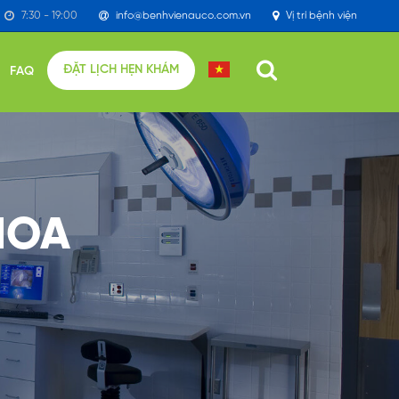
7:30 - 19:00
info@benhvienauco.com.vn
Vị trí bệnh viện
ĐẶT LỊCH HẸN KHÁM
FAQ
HOA