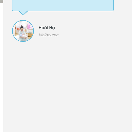
Hoài Hạ
Melbourne