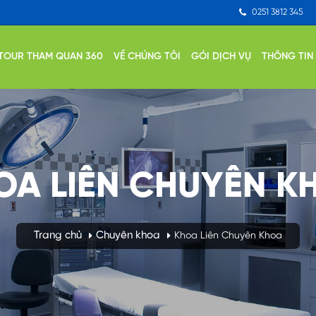
0251 3812 345
TOUR THAM QUAN 360
VỀ CHÚNG TÔI
GÓI DỊCH VỤ
THÔNG TIN
OA LIÊN CHUYÊN K
Trang chủ
Chuyên khoa
Khoa Liên Chuyên Khoa