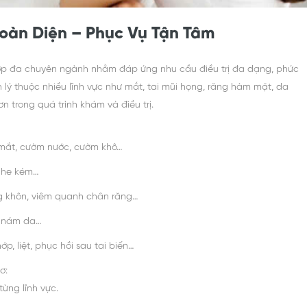
Toàn Diện – Phục Vụ Tận Tâm
 hợp đa chuyên ngành nhằm đáp ứng nhu cầu điều trị đa dạng, phức
 lý thuộc nhiều lĩnh vực như mắt, tai mũi họng, răng hàm mặt, da
n trong quá trình khám và điều trị.
ô mắt, cườm nước, cườm khô…
nghe kém…
g khôn, viêm quanh chân răng…
, nám da…
ớp, liệt, phục hồi sau tai biến…
ơ:
ừng lĩnh vực.