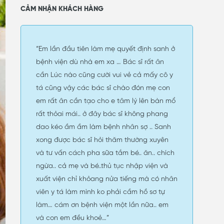
CẢM NHẬN KHÁCH HÀNG
“Em lần đầu tiên làm mẹ quyết định sanh ở
bệnh viện dù nhà em xa … Bác sĩ rất ân
cần Lúc nào cũng cười vui vẻ cả mấy cô y
tá cũng vậy các bác sĩ chào đón mẹ con
em rất ân cần tạo cho e tâm lý lên bàn mổ
rất thỏai mái.. ở đây bác sĩ không phang
dao kéo ầm ầm làm bệnh nhân sợ .. Sanh
xong được bác sĩ hỏi thăm thường xuyên
và tư vấn cách pha sữa tắm bé.. ăn.. chích
ngừa.. cả mẹ và bé..thủ tục nhập viện và
xuất viện chỉ khỏang nửa tiếng mà có nhân
viên y tá làm mình ko phải cầm hồ sơ tự
làm… cám ơn bệnh viện một lần nữa.. em
và con em đều khoẻ…”