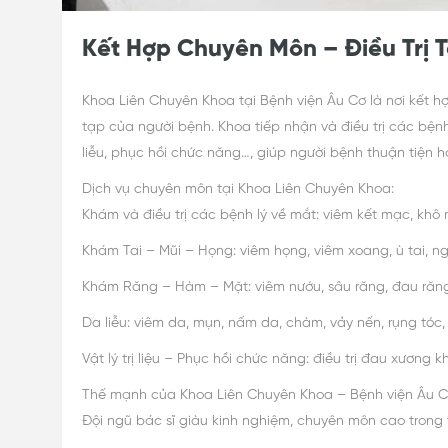
Kết Hợp Chuyên Môn – Điều Trị 
Khoa Liên Chuyên Khoa tại Bệnh viện Âu Cơ là nơi kết
tạp của người bệnh. Khoa tiếp nhận và điều trị các bệnh
liễu, phục hồi chức năng…, giúp người bệnh thuận tiện hơ
Dịch vụ chuyên môn tại Khoa Liên Chuyên Khoa:
Khám và điều trị các bệnh lý về mắt: viêm kết mạc, kh
Khám Tai – Mũi – Họng: viêm họng, viêm xoang, ù tai, 
Khám Răng – Hàm – Mặt: viêm nướu, sâu răng, đau răn
Da liễu: viêm da, mụn, nấm da, chàm, vảy nến, rụng tóc
Vật lý trị liệu – Phục hồi chức năng: điều trị đau xương kh
Thế mạnh của Khoa Liên Chuyên Khoa – Bệnh viện Âu C
Đội ngũ bác sĩ giàu kinh nghiệm, chuyên môn cao trong t