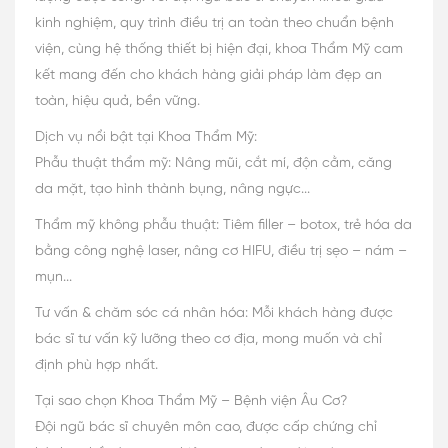
kinh nghiệm, quy trình điều trị an toàn theo chuẩn bệnh
viện, cùng hệ thống thiết bị hiện đại, khoa Thẩm Mỹ cam
kết mang đến cho khách hàng giải pháp làm đẹp an
toàn, hiệu quả, bền vững.
Dịch vụ nổi bật tại Khoa Thẩm Mỹ:
Phẫu thuật thẩm mỹ: Nâng mũi, cắt mí, độn cằm, căng
da mặt, tạo hình thành bụng, nâng ngực...
Thẩm mỹ không phẫu thuật: Tiêm filler – botox, trẻ hóa da
bằng công nghệ laser, nâng cơ HIFU, điều trị sẹo – nám –
mụn...
Tư vấn & chăm sóc cá nhân hóa: Mỗi khách hàng được
bác sĩ tư vấn kỹ lưỡng theo cơ địa, mong muốn và chỉ
định phù hợp nhất.
Tại sao chọn Khoa Thẩm Mỹ – Bệnh viện Âu Cơ?
Đội ngũ bác sĩ chuyên môn cao, được cấp chứng chỉ