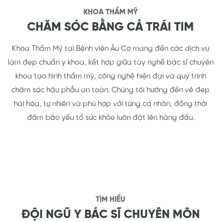
KHOA THẨM MỸ
CHĂM SÓC BẰNG CẢ TRÁI TIM
Khoa Thẩm Mỹ tại Bệnh viện Âu Cơ mang đến các dịch vụ
làm đẹp chuẩn y khoa, kết hợp giữa tay nghề bác sĩ chuyên
khoa tạo hình thẩm mỹ, công nghệ hiện đại và quy trình
chăm sóc hậu phẫu an toàn. Chúng tôi hướng đến vẻ đẹp
hài hòa, tự nhiên và phù hợp với từng cá nhân, đồng thời
đảm bảo yếu tố sức khỏe luôn đặt lên hàng đầu.
TÌM HIỂU
ĐỘI NGŨ Y BÁC SĨ CHUYÊN MÔN